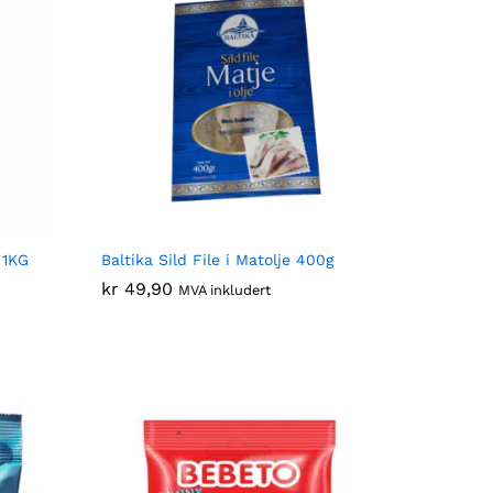
 1KG
Baltika Sild File i Matolje 400g
kr
kr
49,90
49,90
MVA inkludert