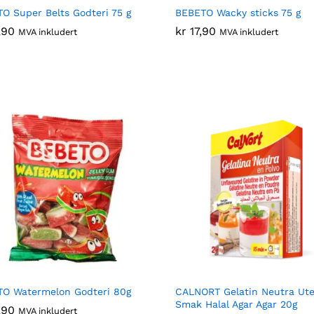
O Super Belts Godteri 75 g
BEBETO Wacky sticks 75 g
,90
,90
kr
kr
17,90
17,90
MVA inkludert
MVA inkludert
O Watermelon Godteri 80g
CALNORT Gelatin Neutra Ut
Smak Halal Agar Agar 20g
,90
,90
MVA inkludert