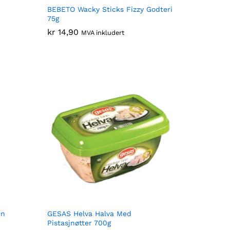
BEBETO Wacky Sticks Fizzy Godteri
75g
kr
kr
14,90
14,90
MVA inkludert
en
GESAS Helva Halva Med
Pistasjnøtter 700g