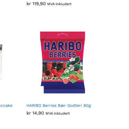
kr
kr
119,90
119,90
MVA inkludert
ancake
HARIBO Berries Bær Godteri 80g
kr
kr
14,90
14,90
MVA inkludert