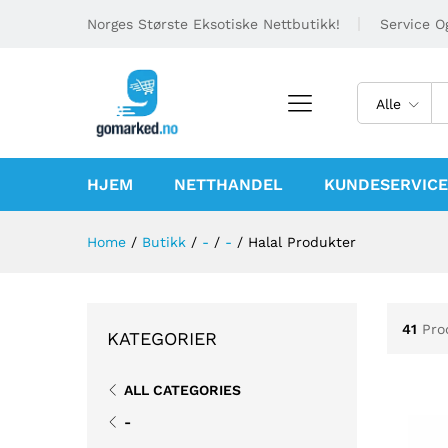
Norges Største Eksotiske Nettbutikk!
Service Og
Alle
HJEM
NETTHANDEL
KUNDESERVICE
Home
/
Butikk
/
-
/
-
/
Halal Produkter
41
Pro
KATEGORIER
ALL CATEGORIES
-