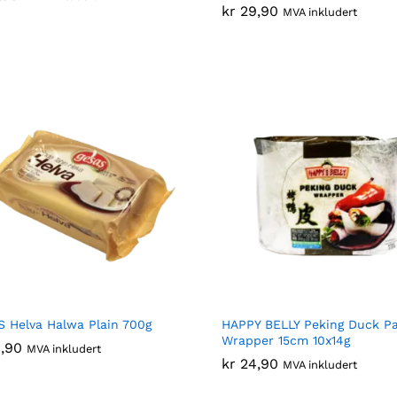
kr
kr
29,90
29,90
MVA inkludert
 Helva Halwa Plain 700g
HAPPY BELLY Peking Duck P
Wrapper 15cm 10x14g
,90
,90
MVA inkludert
kr
kr
24,90
24,90
MVA inkludert