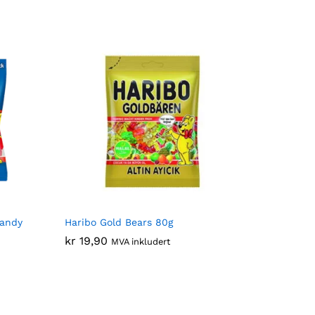
Candy
Haribo Gold Bears 80g
kr
kr
19,90
19,90
MVA inkludert