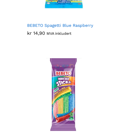
BEBETO Spagetti Blue Raspberry
kr
kr
14,90
14,90
MVA inkludert