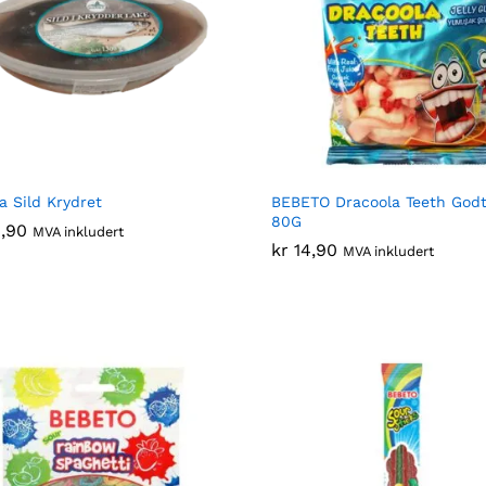
ka Sild Krydret
BEBETO Dracoola Teeth Godt
80G
,90
,90
MVA inkludert
kr
kr
14,90
14,90
MVA inkludert