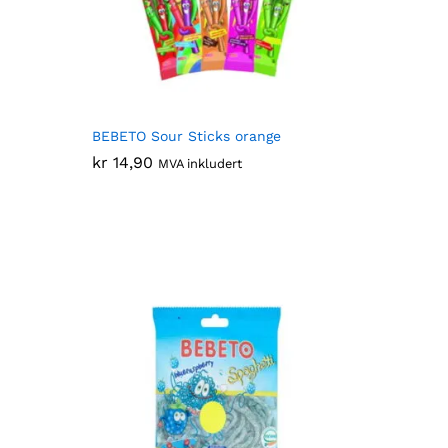
BEBETO Sour Sticks orange
kr
kr
14,90
14,90
MVA inkludert