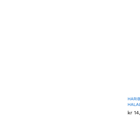
HARI
HALA
kr
kr
14
14