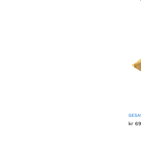
GESAS
kr
kr
69
69