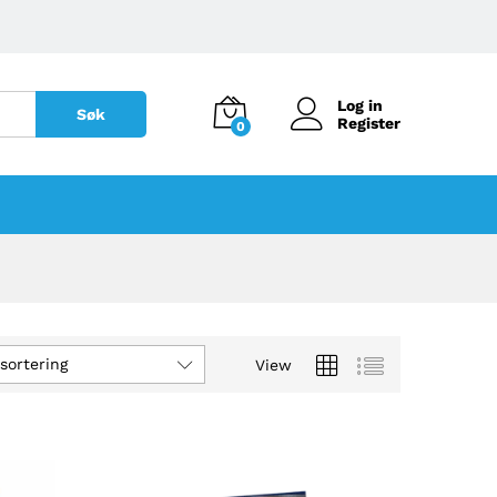
Log in
Søk
Register
0
sortering
View