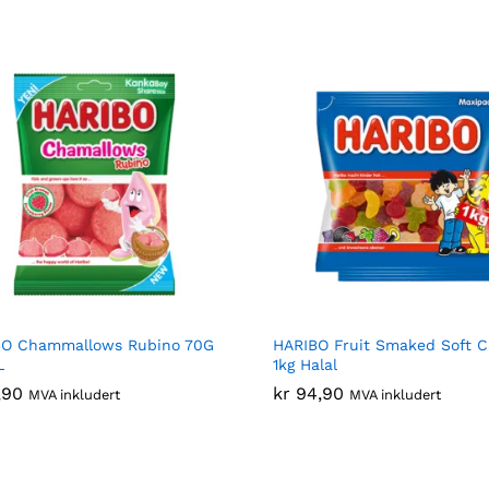
BO Chammallows Rubino 70G
HARIBO Fruit Smaked Soft 
L
1kg Halal
,90
,90
kr
kr
94,90
94,90
MVA inkludert
MVA inkludert