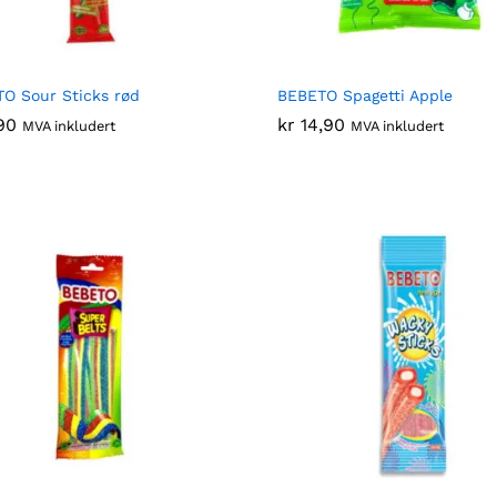
O Sour Sticks rød
BEBETO Spagetti Apple
90
90
kr
kr
14,90
14,90
MVA inkludert
MVA inkludert