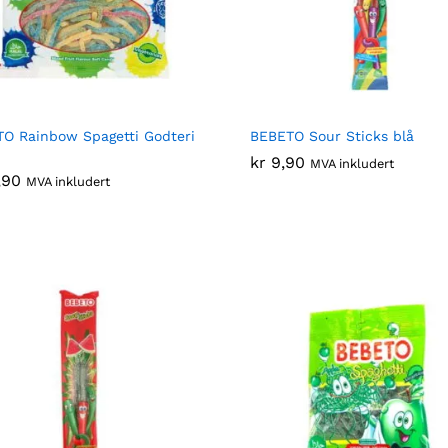
O Rainbow Spagetti Godteri
BEBETO Sour Sticks blå
kr
kr
9,90
9,90
MVA inkludert
,90
,90
MVA inkludert