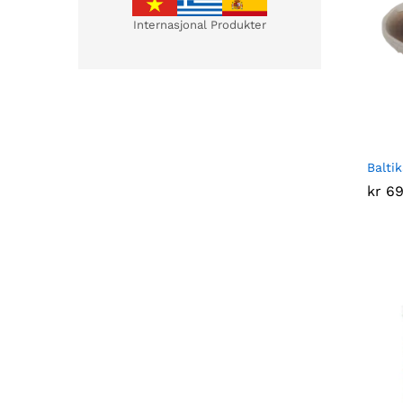
Internasjonal Produkter
Balti
kr
kr
69
69