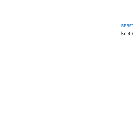
BEBET
kr
kr
9,
9,