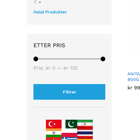
-
Halal Produkter
ETTER PRIS
Pris:
kr 0
—
kr 130
ANITA
900G 
kr
kr
99
99
Filtrer