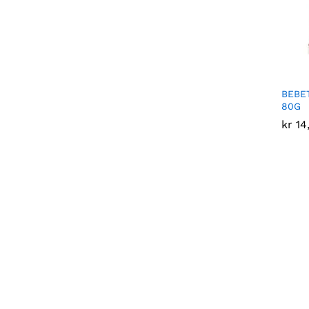
BEBET
80G
kr
kr
14
14