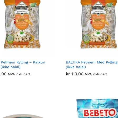
 Pelmeni Kylling – Kalkun
BALTIKA Pelmeni Med Kylling
(ikke halal)
(ikke halal)
,90
,90
kr
kr
110,00
110,00
MVA inkludert
MVA inkludert