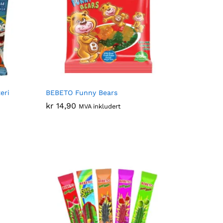
eri
BEBETO Funny Bears
kr
kr
14,90
14,90
MVA inkludert