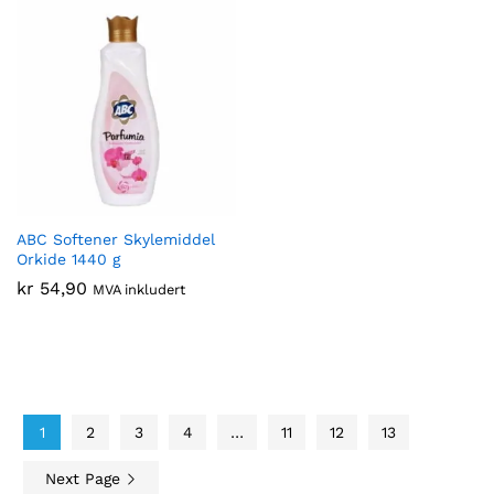
ABC Softener Skylemiddel
Orkide 1440 g
kr
54,90
MVA inkludert
1
2
3
4
…
11
12
13
Next Page