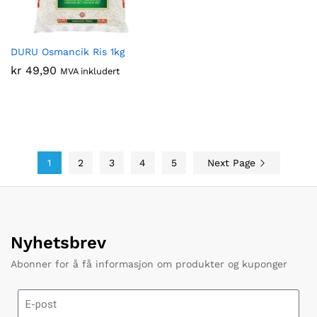
DURU Osmancik Ris 1kg
kr
49,90
MVA inkludert
1
2
3
4
5
Next Page
Nyhetsbrev
Abonner for å få informasjon om produkter og kuponger