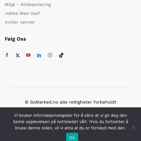
Miljø – Kildesortering
Jobbe Med Oss?
Inviter venner
Følg Oss
© GoMarked.no alle rettigheter forbeholdt
Vi bruker sikker betaling med
Vi bruker informasjonskapsler for å sikre at vi gir deg den
beste opplevelsen på nettstedet vårt. Hvis du fortsetter å
bruke denne siden, vil vi anta at du er fornøyd med den.
Ok