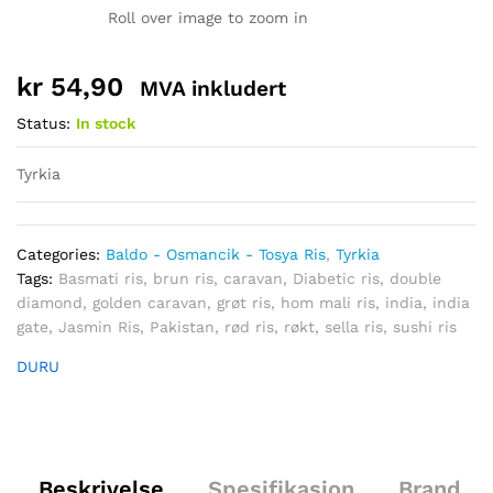
Roll over image to zoom in
kr
54,90
MVA inkludert
Status:
In stock
Tyrkia
Categories:
Baldo - Osmancik - Tosya Ris
,
Tyrkia
Tags:
Basmati ris
,
brun ris
,
caravan
,
Diabetic ris
,
double
diamond
,
golden caravan
,
grøt ris
,
hom mali ris
,
india
,
india
gate
,
Jasmin Ris
,
Pakistan
,
rød ris
,
røkt
,
sella ris
,
sushi ris
DURU
Beskrivelse
Spesifikasjon
Brand