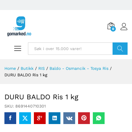
0
Søk
Home
/
Butikk
/
RIS
/
Baldo - Osmancik - Tosya Ris
/
DURU BALDO Ris 1 kg
DURU BALDO Ris 1 kg
SKU:
8691440710301