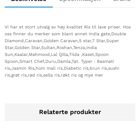
Vi har et stort utvalg av høy kvalitet Ris til lave priser. Hos
oss finner du merker som blant annet India gate,Double
Diamond,Caravan,Golden Caravan,5 star,7 Star,Super
Star,Golden Star,Sultan,Roshan,Tenza,India
Sun,Kaalar,Mahmood,Lal Qilla,Tilda ,Kaset,Spoon
Spoon,Smart Chef,Duru,Damla,Tat. Typer : Basmati
ris,Jasmin Ris,hom mali ris,Diabetic ris,brun ris,sushi
ris,grøt ris,rød ris,sella ris,røkt ris og mye mer
Relaterte produkter