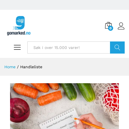
0
Søk
Home
/
Handleliste