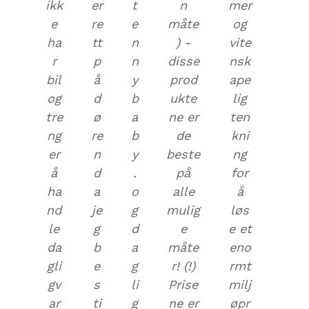
ikk
er
t
n
mer
e
re
e
måte
og
ha
tt
n
) -
vite
r
p
n
disse
nsk
bil
å
y
prod
ape
og
d
b
ukte
lig
tre
ø
a
ne er
ten
ng
re
b
de
kni
er
n
y
beste
ng
å
d
.
på
for
ha
a
o
alle
å
nd
je
g
mulig
løs
le
g
d
e
e et
da
b
a
måte
eno
gli
e
g
r! (!)
rmt
gv
s
li
Prise
milj
ar
ti
g
ne er
øpr