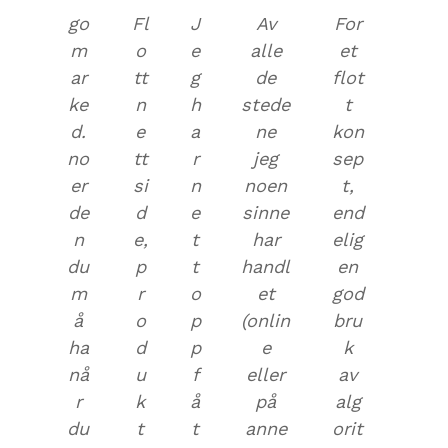
go
Fl
J
Av
For
m
o
e
alle
et
ar
tt
g
de
flot
ke
n
h
stede
t
d.
e
a
ne
kon
no
tt
r
jeg
sep
er
si
n
noen
t,
de
d
e
sinne
end
n
e,
t
har
elig
du
p
t
handl
en
m
r
o
et
god
å
o
p
(onlin
bru
ha
d
p
e
k
nå
u
f
eller
av
r
k
å
på
alg
du
t
t
anne
orit