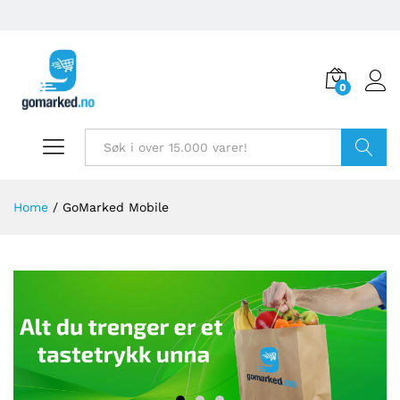
0
Søk
Home
/
GoMarked Mobile