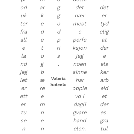
od
ar
g
det
det
uk
k
g
nær
er
ter
e
o
mest
tyd
fra
d
d
e
elig
all
e
p
perfe
at
e
t
ri
ksjon
der
la
o
s
jeg
e
nd
g
.
noen
els
jeg
b
sinne
ker
Valeria
let
æ
har
arb
Rudenko
er
re
opple
eid
ett
e
vd i
et
er.
m
dagli
der
tu
n
gvare
es.
se
e
hand
gra
n
n
elen.
tul