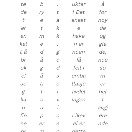
te
b
.
ukter
å
de
ry
t
! Det
for
t
e
a
enest
nøy
er
t
k
e
de
en
m
k
hake
og
kel
e
.
n er
gla
t å
d
g
noen
de,
br
å
o
få
noe
uk
g
d
feil i
so
e!
å
s
emba
m
Je
ti
e
llasje
er
g
l
r
avdel
hel
ka
s
v
ingen
t
n
u
i
.
avgj
fin
p
c
Likev
øre
ne
er
e
el er
nde
pr
m
o
dette
.