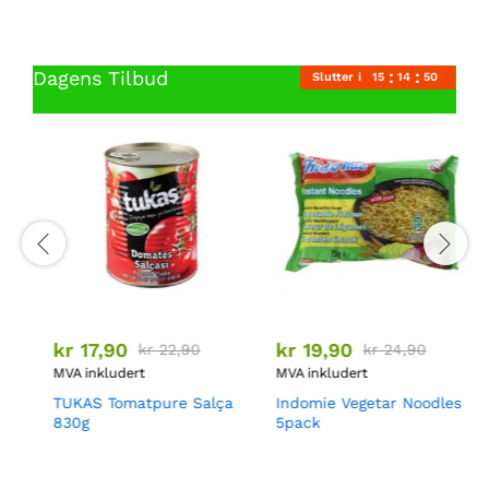
Dagens Tilbud
Slutter i
15
14
49
kr
17,90
kr
19,90
k
kr
22,90
kr
24,90
MVA inkludert
MVA inkludert
M
TUKAS Tomatpure Salça
Indomie Vegetar Noodles
S
830g
5pack