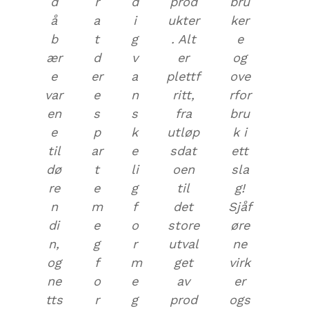
d
r
d
prod
bru
å
a
i
ukter
ker
b
t
g
. Alt
e
ær
d
v
er
og
e
er
a
plettf
ove
var
e
n
ritt,
rfor
en
s
s
fra
bru
e
p
k
utløp
k i
til
ar
e
sdat
ett
dø
t
li
oen
sla
re
e
g
til
g!
n
m
f
det
Sjåf
di
e
o
store
øre
n,
g
r
utval
ne
og
f
m
get
virk
ne
o
e
av
er
tts
r
g
prod
ogs