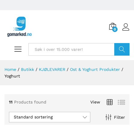
0
Søk
Home
/
Butikk
/
KJØLEVARER
/
Ost & Yoghurt Produkter
/
Yoghurt
11
Products found
View
Standard sortering
Filter