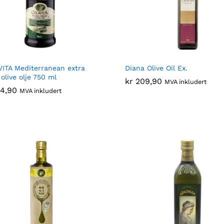
ITA Mediterranean extra
Diana Olive Oil Ex.
 olive olje 750 ml
kr
kr
209,90
209,90
MVA inkludert
4,90
4,90
MVA inkludert