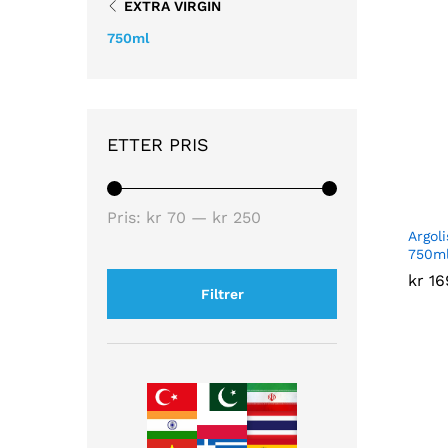
EXTRA VIRGIN
750ml
ETTER PRIS
Pris:
kr 70
—
kr 250
Argoli
750m
kr
kr
16
16
Filtrer