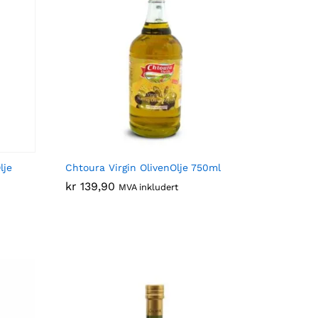
lje
Chtoura Virgin OlivenOlje 750ml
kr
kr
139,90
139,90
MVA inkludert