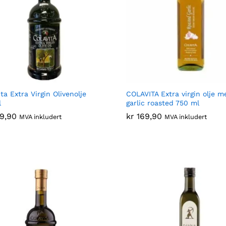
ta Extra Virgin Olivenolje
COLAVITA Extra virgin olje m
l
garlic roasted 750 ml
9,90
9,90
kr
kr
169,90
169,90
MVA inkludert
MVA inkludert