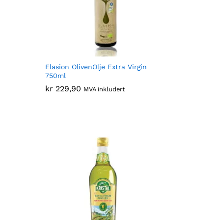
Elasion OlivenOlje Extra Virgin
750ml
kr
kr
229,90
229,90
MVA inkludert