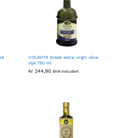
ed
COLAVITA Greek extra virgin olive
olje 750 ml
kr
kr
244,90
244,90
MVA inkludert