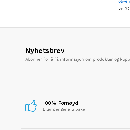
olive
kr
kr
22
22
Nyhetsbrev
Abonner for å få informasjon om produkter og kup
100% Fornøyd
Eller pengene tilbake