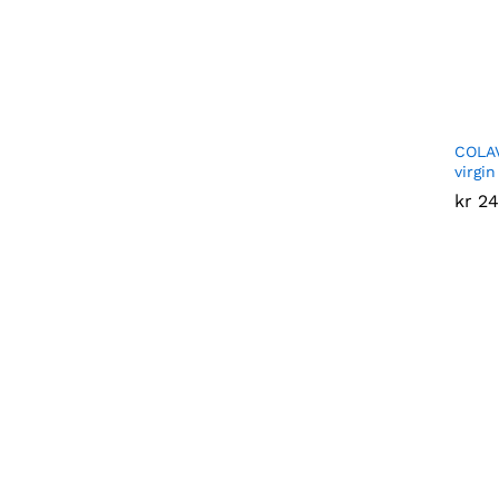
COLAV
virgin
kr
kr
24
24