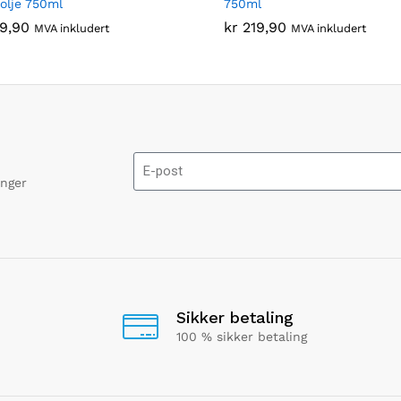
nolje 750ml
750ml
9,90
9,90
kr
kr
219,90
219,90
MVA inkludert
MVA inkludert
onger
Sikker betaling
100 % sikker betaling