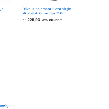
lje
Olivelia Kalamata Extra virgin
Økologisk Olivenolje 750ml
kr
kr
229,90
229,90
MVA inkludert
venOlje