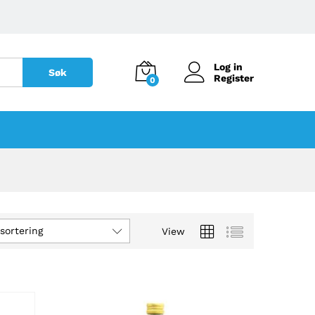
Log in
Søk
Register
0
sortering
View