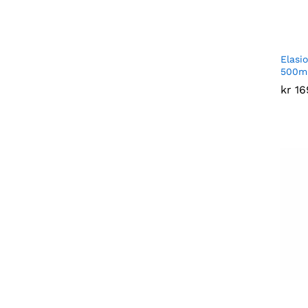
Elasio
500m
kr
kr
16
16