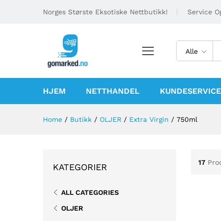
Norges Største Eksotiske Nettbutikk!
Service Og
Alle
HJEM
NETTHANDEL
KUNDESERVICE
Home
/
Butikk
/
OLJER
/
Extra Virgin
/
750ml
17
Pro
KATEGORIER
ALL CATEGORIES
OLJER