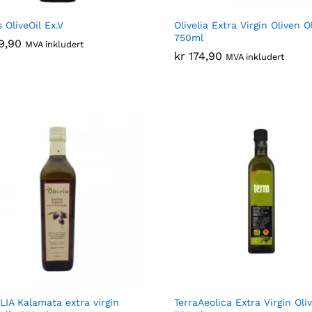
 OliveOil Ex.V
Olivelia Extra Virgin Oliven O
750ml
9,90
9,90
MVA inkludert
kr
kr
174,90
174,90
MVA inkludert
LIA Kalamata extra virgin
TerraAeolica Extra Virgin Oli