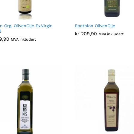
n Org. OlivenOlje Ex.Virgin
Epathlon OlivenOlje
l
kr
kr
209,90
209,90
MVA inkludert
9,90
9,90
MVA inkludert