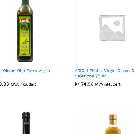
s Oliven Olje Extra Virgin
ARIOLI Ekstra Virgin Oliven O
l
Selezione 750ML
9,90
9,90
kr
kr
74,90
74,90
MVA inkludert
MVA inkludert