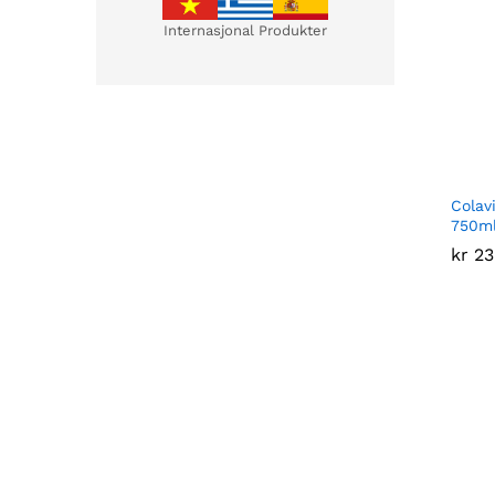
Internasjonal Produkter
Colavi
750m
kr
kr
23
23