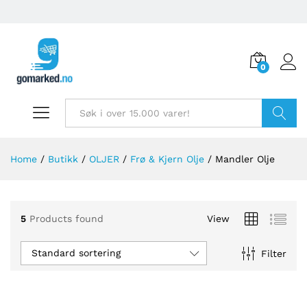
0
Søk
Home
/
Butikk
/
OLJER
/
Frø & Kjern Olje
/
Mandler Olje
5
Products found
View
Standard sortering
Filter