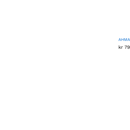
AHMAD
kr
kr
79
79