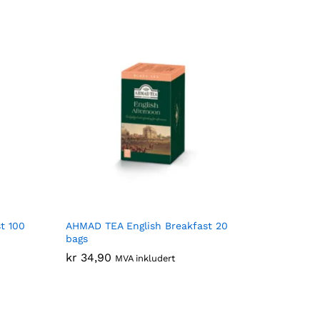
t 100
AHMAD TEA English Breakfast 20
bags
kr
kr
34,90
34,90
MVA inkludert