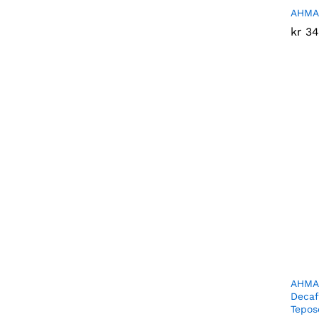
AHMAD
kr
kr
34
34
AHMAD
Decaf
Tepos