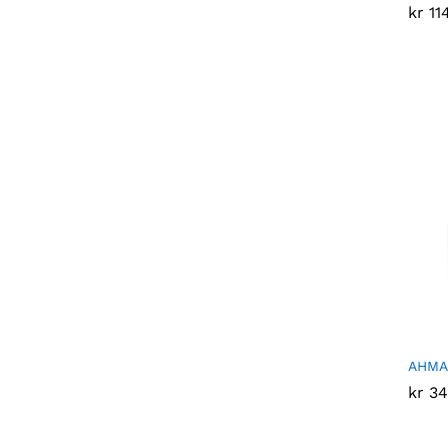
kr
kr
11
11
AHMAD
kr
kr
34
34