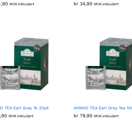
4,90
4,90
kr
kr
34,90
34,90
MVA inkludert
MVA inkludert
 TEA Earl Grey Te 20pk
AHMAD TEA Earl Grey Tea 10
,90
,90
kr
kr
79,90
79,90
MVA inkludert
MVA inkludert