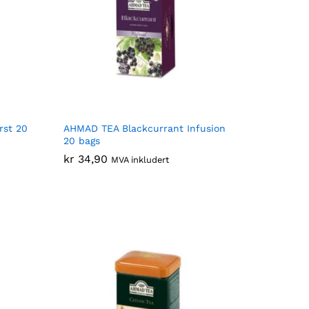
rst 20
AHMAD TEA Blackcurrant Infusion
20 bags
kr
kr
34,90
34,90
MVA inkludert