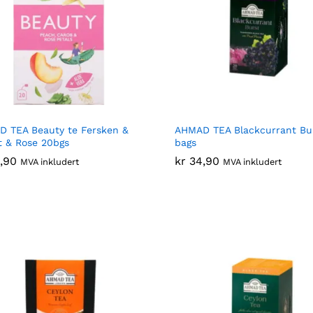
 TEA Beauty te Fersken &
AHMAD TEA Blackcurrant Bu
t & Rose 20bgs
bags
,90
,90
kr
kr
34,90
34,90
MVA inkludert
MVA inkludert