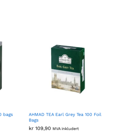
0 bags
AHMAD TEA Earl Grey Tea 100 Foil
Bags
kr
kr
109,90
109,90
MVA inkludert