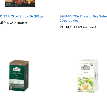
 TEA Chai Spice Te 20bgs
AHMAD TEA Classic Tea Sele
20te pakke
,90
,90
MVA inkludert
kr
kr
34,90
34,90
MVA inkludert