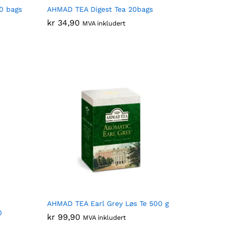
0 bags
AHMAD TEA Digest Tea 20bags
kr
kr
34,90
34,90
MVA inkludert
AHMAD TEA Earl Grey Løs Te 500 g
0
kr
kr
99,90
99,90
MVA inkludert