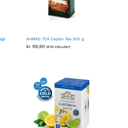
ags
AHMAD TEA Ceylon Tea 500 g
kr
kr
99,90
99,90
MVA inkludert