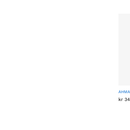
AHMAD
kr
kr
34
34