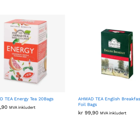
 TEA Energy Tea 20Bags
AHMAD TEA English Breakfas
Foil Bags
,90
,90
MVA inkludert
kr
kr
99,90
99,90
MVA inkludert