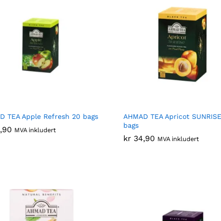
 TEA Apple Refresh 20 bags
AHMAD TEA Apricot SUNRISE
bags
,90
,90
MVA inkludert
kr
kr
34,90
34,90
MVA inkludert