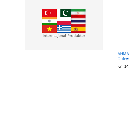
Internasjonal Produkter
AHMAD
Gulrø
kr
kr
34
34