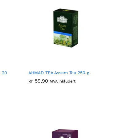
 20
AHMAD TEA Assam Tea 250 g
kr
kr
59,90
59,90
MVA inkludert