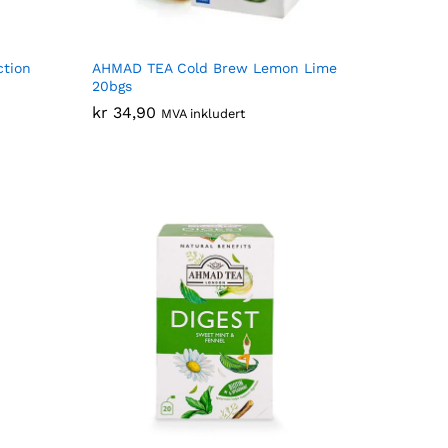
ction
AHMAD TEA Cold Brew Lemon Lime
20bgs
kr
kr
34,90
34,90
MVA inkludert