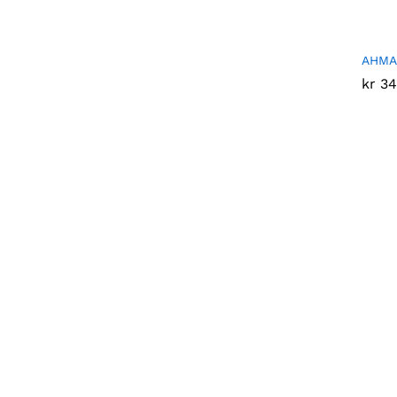
AHMAD
kr
kr
34
34