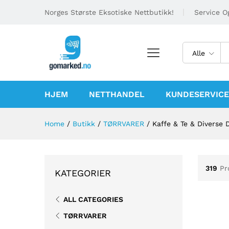
Norges Største Eksotiske Nettbutikk!
Service Og
Alle
HJEM
NETTHANDEL
KUNDESERVICE
Home
/
Butikk
/
TØRRVARER
/
Kaffe & Te & Diverse 
319
Pr
KATEGORIER
ALL CATEGORIES
TØRRVARER