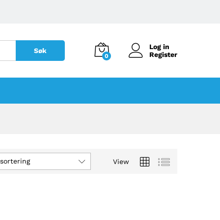
Log in
Søk
Register
0
sortering
View