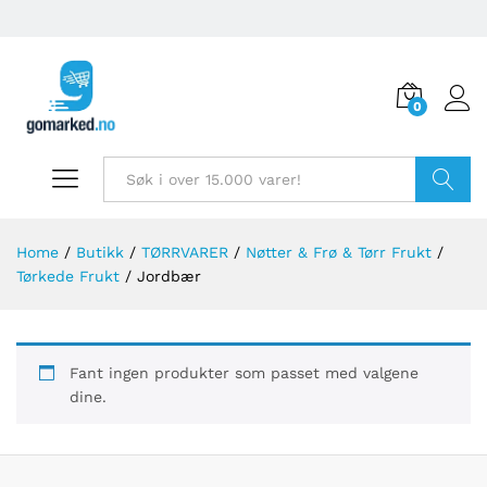
0
Søk
Home
/
Butikk
/
TØRRVARER
/
Nøtter & Frø & Tørr Frukt
/
Tørkede Frukt
/
Jordbær
Fant ingen produkter som passet med valgene
dine.