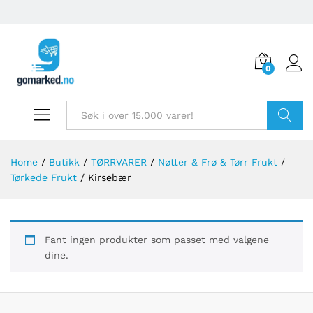
0
Søk
Home
/
Butikk
/
TØRRVARER
/
Nøtter & Frø & Tørr Frukt
/
Tørkede Frukt
/
Kirsebær
Fant ingen produkter som passet med valgene
dine.