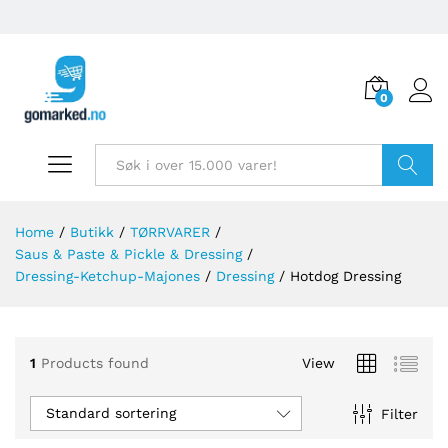
0
Søk
Home
/
Butikk
/
TØRRVARER
/
Saus & Paste & Pickle & Dressing
/
Dressing-Ketchup-Majones
/
Dressing
/
Hotdog Dressing
1
Products found
View
Standard sortering
Filter