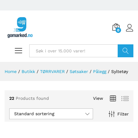
0
Søk
Home
/
Butikk
/
TØRRVARER
/
Søtsaker
/
Pålegg
/
Syltetøy
22
Products found
View
Standard sortering
Filter