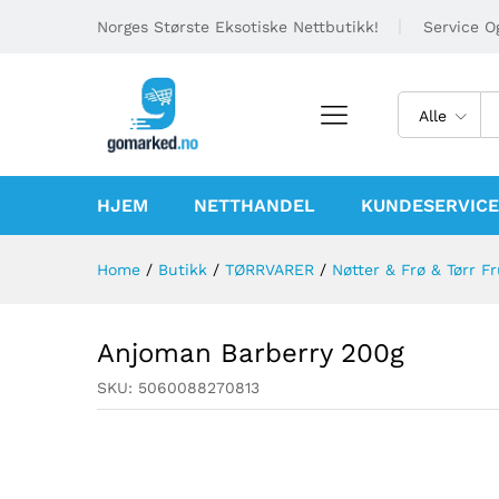
Norges Største Eksotiske Nettbutikk!
Service Og
Alle
HJEM
NETTHANDEL
KUNDESERVICE
Home
/
Butikk
/
TØRRVARER
/
Nøtter & Frø & Tørr F
Anjoman Barberry 200g
SKU:
5060088270813