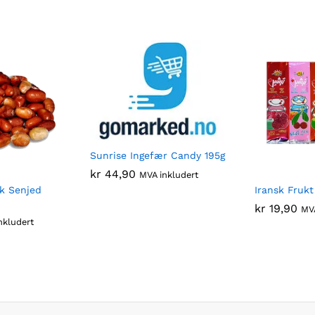
Sunrise Ingefær Candy 195g
kr
44,90
MVA inkludert
k Senjed
Iransk Frukt
kr
19,90
MVA
nkludert