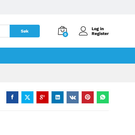
Log in
Søk
Register
0