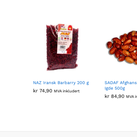
NAZ Iransk Barbarry 200 g
SADAF Afghans
Igde 500g
kr
74,90
MVA inkludert
kr
84,90
MVA i