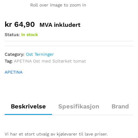
Roll over image to zoom in
kr
64,90
MVA inkludert
Status:
In stock
Category:
Ost Terninger
Tag:
APETINA Ost med Soltørket tomat
APETINA
Beskrivelse
Spesifikasjon
Brand
Vi har et stort utvalg av kjølevarer til lave priser.