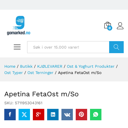
0
Søk
Home
/
Butikk
/
KJØLEVARER
/
Ost & Yoghurt Produkter
/
Ost Typer
/
Ost Terninger
/
Apetina FetaOst m/So
Apetina FetaOst m/So
SKU:
5711953043161