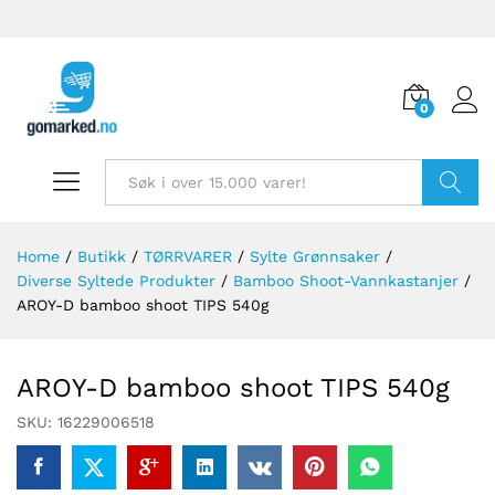
0
Søk
Home
/
Butikk
/
TØRRVARER
/
Sylte Grønnsaker
/
Diverse Syltede Produkter
/
Bamboo Shoot-Vannkastanjer
/
AROY-D bamboo shoot TIPS 540g
AROY-D bamboo shoot TIPS 540g
SKU:
16229006518