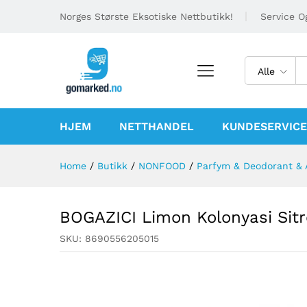
Norges Største Eksotiske Nettbutikk!
Service Og
Alle
HJEM
NETTHANDEL
KUNDESERVICE
Home
/
Butikk
/
NONFOOD
/
Parfym & Deodorant & 
BOGAZICI Limon Kolonyasi Sit
SKU:
8690556205015