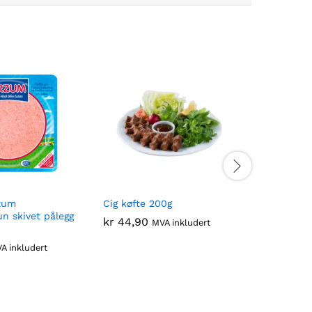
zum
Cig køfte 200g
BINGO Op
un skivet pålegg
Grønn Ep
kr
44,90
MVA inkludert
kr
14,90
A inkludert