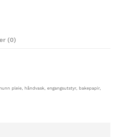
er (0)
 munn pleie, håndvask, engangsutstyr, bakepapir,