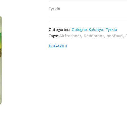
Tyrkia
Categories:
Cologne Kolonya
,
Tyrkia
Tags:
Airfreshner
,
Deodorant
,
nonfood
,
BOGAZICI