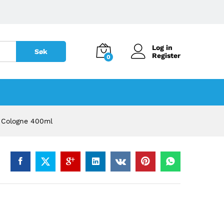
Log in
Søk
Register
0
n Cologne 400ml