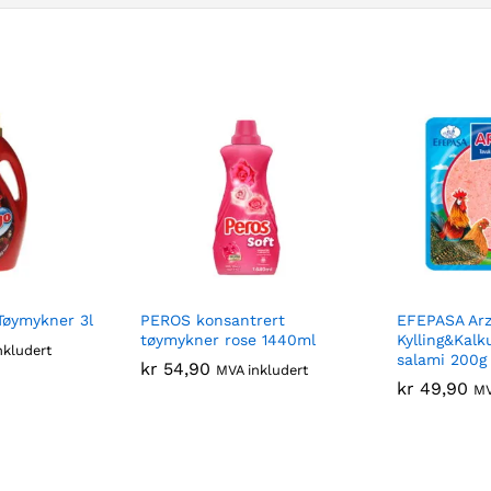
Tøymykner 3l
PEROS konsantrert
EFEPASA Ar
tøymykner rose 1440ml
Kylling&Kalk
nkludert
salami 200g
kr
54,90
MVA inkludert
kr
49,90
MV