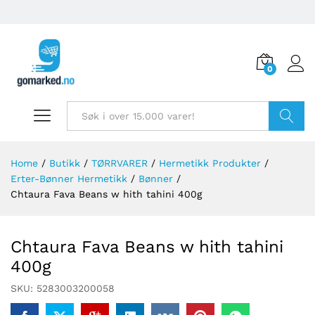
0
Søk
Home
/
Butikk
/
TØRRVARER
/
Hermetikk Produkter
/
Erter-Bønner Hermetikk
/
Bønner
/
Chtaura Fava Beans w hith tahini 400g
Chtaura Fava Beans w hith tahini
400g
SKU:
5283003200058