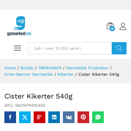
0
Søk
Home
/
Butikk
/
TØRRVARER
/
Hermetikk Produkter
/
Erter-Bønner Hermetikk
/
Kikerter
/
Cister Kikerter 540g
Cister Kikerter 540g
SKU:
5601474510450