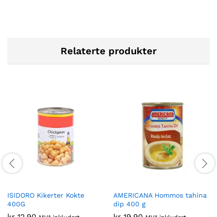
Relaterte produkter
ISIDORO Kikerter Kokte
AMERICANA Hommos tahina
400G
dip 400 g
kr
12,90
kr
19,90