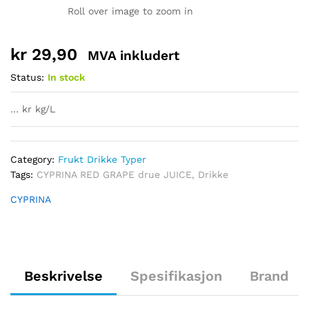
Roll over image to zoom in
kr
29,90
MVA inkludert
Status:
In stock
… kr kg/L
Category:
Frukt Drikke Typer
Tags:
CYPRINA RED GRAPE drue JUICE
,
Drikke
CYPRINA
Beskrivelse
Spesifikasjon
Brand