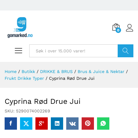
0
Søk
Home
/
Butikk
/
DRIKKE & BRUS
/
Brus & Juice & Nektar
/
Frukt Drikke Typer
/
Cyprina Rød Drue Jui
Cyprina Rød Drue Jui
SKU:
5290074002269