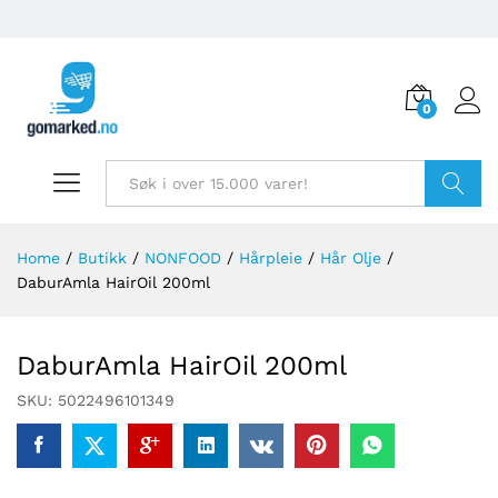
0
Søk
Home
/
Butikk
/
NONFOOD
/
Hårpleie
/
Hår Olje
/
DaburAmla HairOil 200ml
DaburAmla HairOil 200ml
SKU:
5022496101349