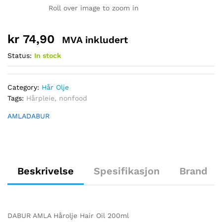
Roll over image to zoom in
kr
74,90
MVA inkludert
Status:
In stock
Category:
Hår Olje
Tags:
Hårpleie
,
nonfood
AMLA
DABUR
Beskrivelse
Spesifikasjon
Brand
DABUR AMLA Hårolje Hair Oil 200ml