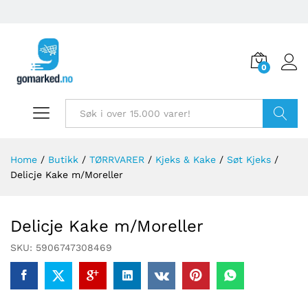
0
Søk
Home
/
Butikk
/
TØRRVARER
/
Kjeks & Kake
/
Søt Kjeks
/
Delicje Kake m/Moreller
Delicje Kake m/Moreller
SKU:
5906747308469