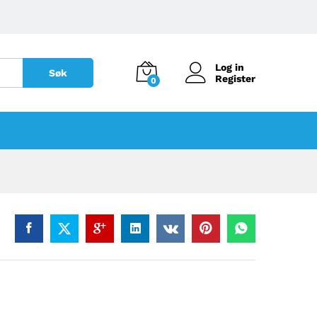
Log in
Søk
Register
0