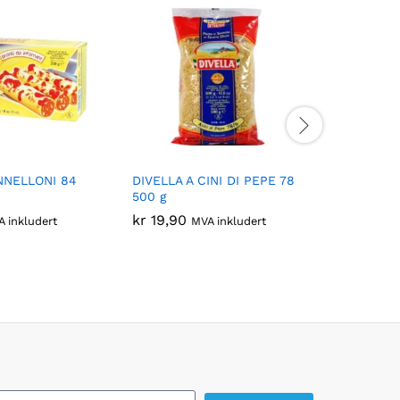
NNELLONI 84
DIVELLA A CINI DI PEPE 78
DIVELLA 
500 g
27 500 g
kr
19,90
kr
19,90
 inkludert
MVA inkludert