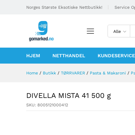
Norges Største Eksotiske Nettbutikk!
Service Og
Alle
HJEM
NETTHANDEL
KUNDESERVICE
Home
/
Butikk
/
TØRRVARER
/
Pasta & Makaroni
/
P
DIVELLA MISTA 41 500 g
SKU:
8005121000412