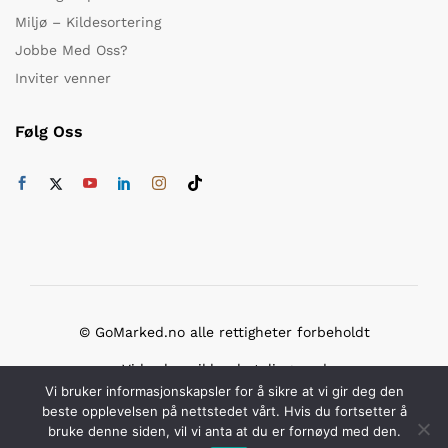
Miljø – Kildesortering
Jobbe Med Oss?
Inviter venner
Følg Oss
© GoMarked.no alle rettigheter forbeholdt
Vi bruker sikker betaling med
Vi bruker informasjonskapsler for å sikre at vi gir deg den
beste opplevelsen på nettstedet vårt. Hvis du fortsetter å
bruke denne siden, vil vi anta at du er fornøyd med den.