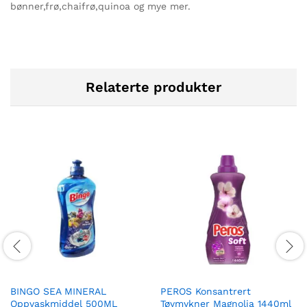
bønner,frø,chaifrø,quinoa og mye mer.
Relaterte produkter
BINGO SEA MINERAL
PEROS Konsantrert
Oppvaskmiddel 500ML
Tøymykner Magnolia 1440ml