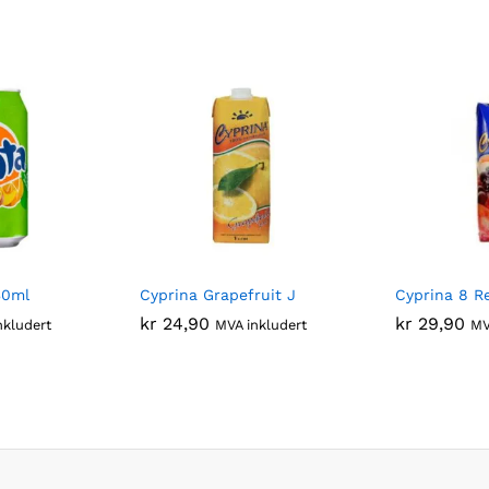
30ml
Cyprina Grapefruit J
Cyprina 8 Re
kr
24,90
kr
29,90
nkludert
MVA inkludert
MV