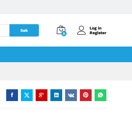
Log in
Søk
Register
0