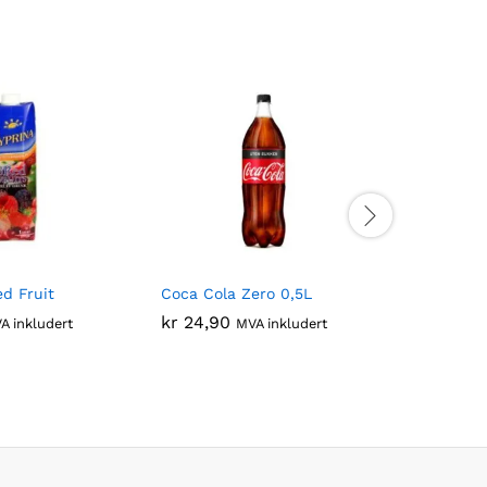
d Fruit
Coca Cola Zero 0,5L
Fanta Exo
kr
24,90
kr
39,90
A inkludert
MVA inkludert