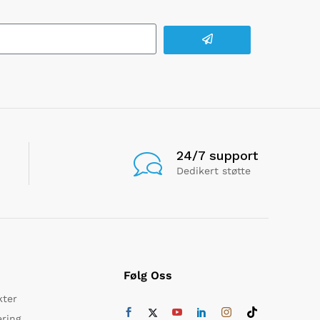
24/7 support
Dedikert støtte
Følg Oss
kter
ering