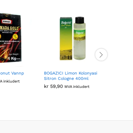
onut Vannp
BOGAZICI Limon Kolonyasi
BINGO AD
Sitron Cologne 400ml
Tøymykne
A inkludert
kr
59,90
kr
54,90
MVA inkludert