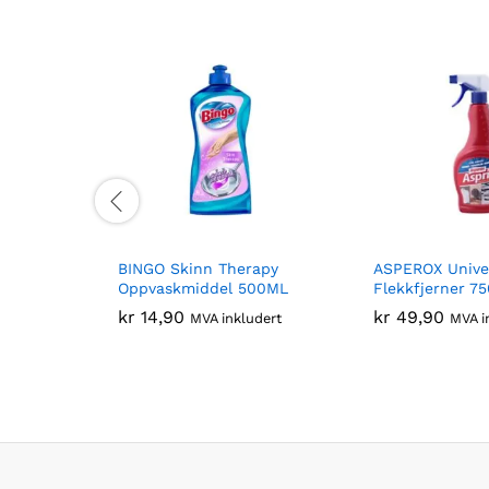
BINGO Skinn Therapy
ASPEROX Unive
Oppvaskmiddel 500ML
Flekkfjerner 7
kr
14,90
kr
49,90
MVA inkludert
MVA i