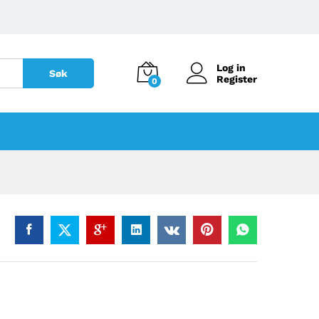
Log in
Søk
Register
0