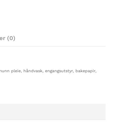
er (0)
 munn pleie, håndvask, engangsutstyr, bakepapir,