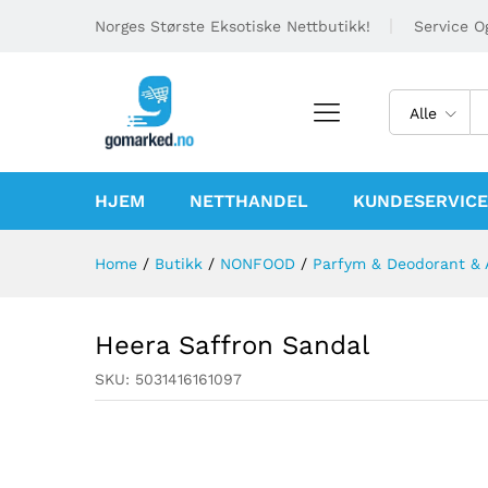
Norges Største Eksotiske Nettbutikk!
Service Og
Alle
HJEM
NETTHANDEL
KUNDESERVICE
Home
/
Butikk
/
NONFOOD
/
Parfym & Deodorant & 
Heera Saffron Sandal
SKU:
5031416161097