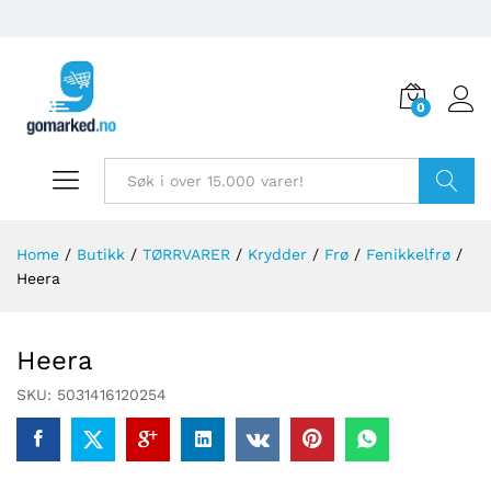
0
Søk
Home
/
Butikk
/
TØRRVARER
/
Krydder
/
Frø
/
Fenikkelfrø
/
Heera
Heera
SKU:
5031416120254