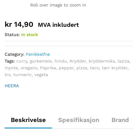
Roll over image to zoom in
kr
14,90
MVA inkludert
Status:
In stock
Category:
Fenikkelfrø
Tags:
curry
,
gurkemeie
,
hindu
,
Krydder
,
kryddermiks
,
laziza
,
mynte
,
oregano
,
Paprika
,
pepper
,
pizza
,
taco
,
tørr krydder
,
trs
,
turmeric
,
vegeta
HEERA
Beskrivelse
Spesifikasjon
Brand