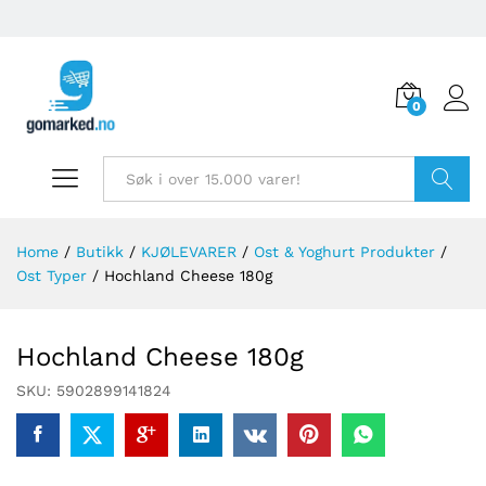
0
Søk
Home
/
Butikk
/
KJØLEVARER
/
Ost & Yoghurt Produkter
/
Ost Typer
/
Hochland Cheese 180g
Hochland Cheese 180g
SKU:
5902899141824