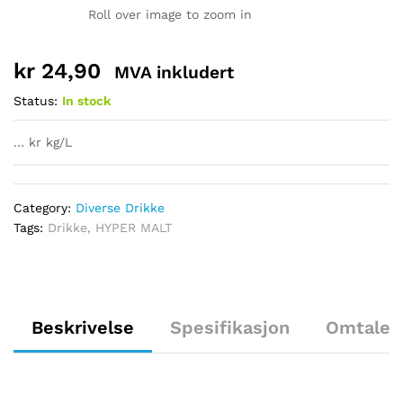
Roll over image to zoom in
kr
24,90
MVA inkludert
Status:
In stock
… kr kg/L
Category:
Diverse Drikke
Tags:
Drikke
,
HYPER MALT
Beskrivelse
Spesifikasjon
Omtaler 