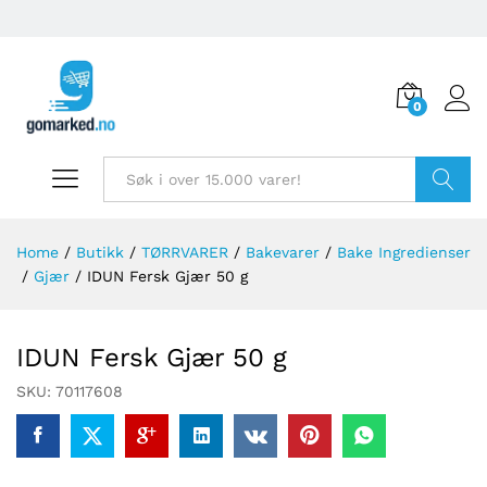
0
Søk
Home
/
Butikk
/
TØRRVARER
/
Bakevarer
/
Bake Ingredienser
/
Gjær
/
IDUN Fersk Gjær 50 g
IDUN Fersk Gjær 50 g
SKU:
70117608