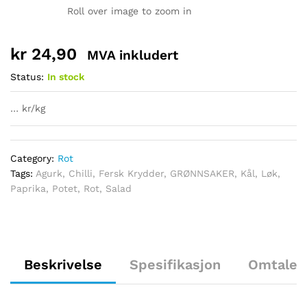
Roll over image to zoom in
kr
24,90
MVA inkludert
Status:
In stock
… kr/kg
Category:
Rot
Tags:
Agurk
,
Chilli
,
Fersk Krydder
,
GRØNNSAKER
,
Kål
,
Løk
,
Paprika
,
Potet
,
Rot
,
Salad
Beskrivelse
Spesifikasjon
Omtaler 