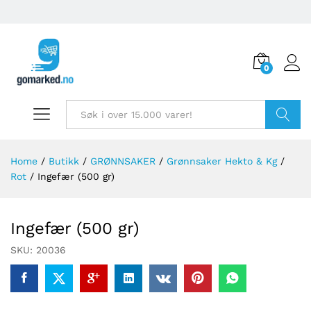
0
Søk
Home
/
Butikk
/
GRØNNSAKER
/
Grønnsaker Hekto & Kg
/
Rot
/
Ingefær (500 gr)
Ingefær (500 gr)
SKU:
20036