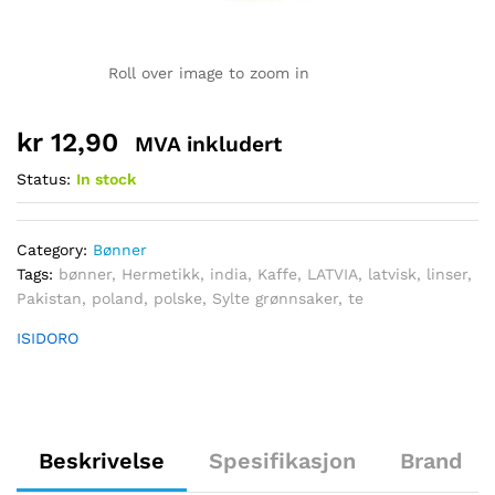
Roll over image to zoom in
kr
12,90
MVA inkludert
Status:
In stock
Category:
Bønner
Tags:
bønner
,
Hermetikk
,
india
,
Kaffe
,
LATVIA
,
latvisk
,
linser
,
Pakistan
,
poland
,
polske
,
Sylte grønnsaker
,
te
ISIDORO
Beskrivelse
Spesifikasjon
Brand