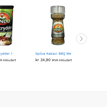
rydder 1
Spilva Kabaci BBQ Me
KRYDDHU
Kycklingk
kr
34,90
A inkludert
MVA inkludert
kr
14,90