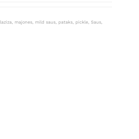
,
laziza
,
majones
,
mild saus
,
pataks
,
pickle
,
Saus
,