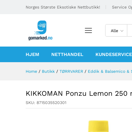
Norges Største Eksotiske Nettbutikk!
Service Og
Alle
HJEM
NETTHANDEL
KUNDESERVICE
Home
/
Butikk
/
TØRRVARER
/
Eddik & Balsemico & S
KIKKOMAN Ponzu Lemon 250 
SKU:
8715035520301