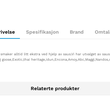
ivelse
Spesifikasjon
Brand
Omtal
 smaker alltid litt ekstra ved hjelp av saus.Vi har utvalget av sau
ng goose,Exotic,thai heritage,idun,Encona,Amoy,Abc,Maggi,Nandos
Relaterte produkter