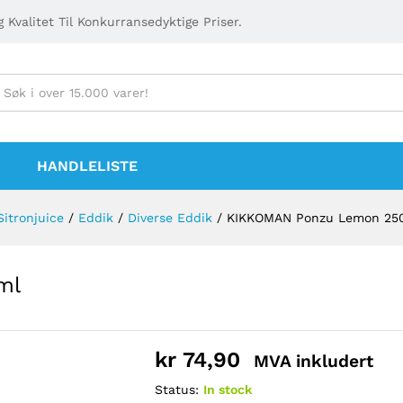
 Kvalitet Til Konkurransedyktige Priser.
HANDLELISTE
itronjuice
/
Eddik
/
Diverse Eddik
/
KIKKOMAN Ponzu Lemon 25
ml
kr
74,90
MVA inkludert
Status:
In stock