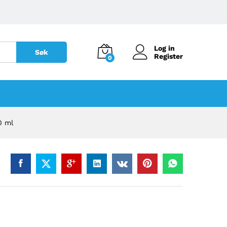
Log in
Søk
Register
0
0 ml