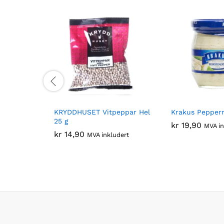
KRYDDHUSET Vitpeppar Hel
Krakus Pepperr
25 g
kr
19,90
MVA in
kr
14,90
MVA inkludert