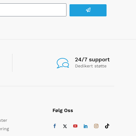
24/7 support
Dedikert støtte
Følg Oss
kter
ering