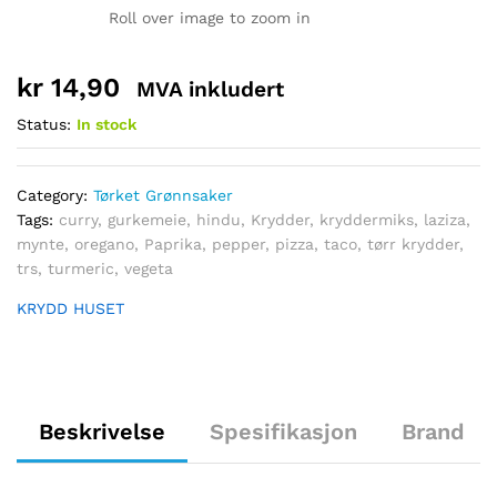
Roll over image to zoom in
kr
14,90
MVA inkludert
Status:
In stock
Category:
Tørket Grønnsaker
Tags:
curry
,
gurkemeie
,
hindu
,
Krydder
,
kryddermiks
,
laziza
,
mynte
,
oregano
,
Paprika
,
pepper
,
pizza
,
taco
,
tørr krydder
,
trs
,
turmeric
,
vegeta
KRYDD HUSET
Beskrivelse
Spesifikasjon
Brand