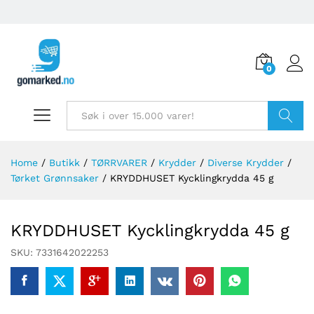
0
Søk
Home
/
Butikk
/
TØRRVARER
/
Krydder
/
Diverse Krydder
/
Tørket Grønnsaker
/
KRYDDHUSET Kycklingkrydda 45 g
KRYDDHUSET Kycklingkrydda 45 g
SKU:
7331642022253