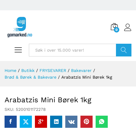
0
Søk
Home
/
Butikk
/
FRYSEVARER
/
Bakevarer
/
Brød & Børek & Bakevare
/
Arabatzis Mini Børek 1kg
Arabatzis Mini Børek 1kg
SKU:
5200101172278