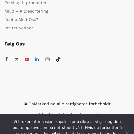
Forslag til produkter
Miljø – Kildesortering
Jobbe Med Oss?
Inviter venner
Følg Oss
© GoMarked.no alle rettigheter forbeholdt
Vi bruker sikker betaling med
Vi bruker informasjonskapsler for å sikre at vi gir deg den
beste opplevelsen på nettstedet vårt. Hvis du fortsetter å
bruke denne siden, vil vi anta at du er fornøyd med den.