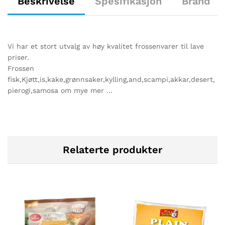
Beskrivelse
Spesifikasjon
Brand
Vi har et stort utvalg av høy kvalitet frossenvarer til lave
priser.
Frossen
fisk,Kjøtt,is,kake,grønnsaker,kylling,and,scampi,akkar,desert,
pierogi,samosa om mye mer …
Relaterte produkter