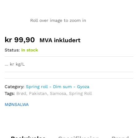
Roll over image to zoom in
kr
99,90
MVA inkludert
Status:
In stock
… kr kg/L
Category:
Spring roll - Dim sum - Gyoza
Tags:
Brød
,
Pakistan
,
Samosa
,
Spring Roll
MØNSALWA