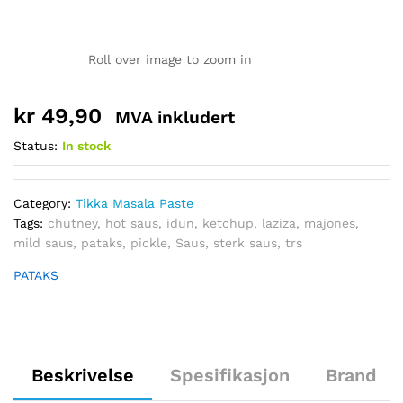
Roll over image to zoom in
kr
49,90
MVA inkludert
Status:
In stock
Category:
Tikka Masala Paste
Tags:
chutney
,
hot saus
,
idun
,
ketchup
,
laziza
,
majones
,
mild saus
,
pataks
,
pickle
,
Saus
,
sterk saus
,
trs
PATAKS
Beskrivelse
Spesifikasjon
Brand