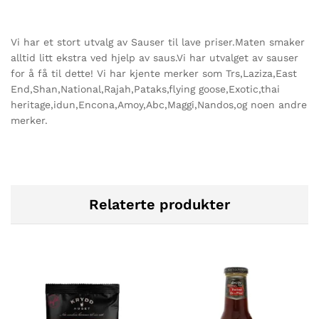
Vi har et stort utvalg av Sauser til lave priser.Maten smaker
alltid litt ekstra ved hjelp av saus.Vi har utvalget av sauser
for å få til dette! Vi har kjente merker som Trs,Laziza,East
End,Shan,National,Rajah,Pataks,flying goose,Exotic,thai
heritage,idun,Encona,Amoy,Abc,Maggi,Nandos,og noen andre
merker.
Relaterte produkter