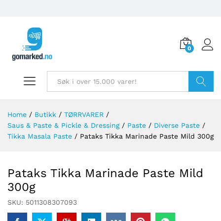
0
Søk
Home
/
Butikk
/
TØRRVARER
/
Saus & Paste & Pickle & Dressing
/
Paste
/
Diverse Paste
/
Tikka Masala Paste
/
Pataks Tikka Marinade Paste Mild 300g
Pataks Tikka Marinade Paste Mild
300g
SKU:
5011308307093