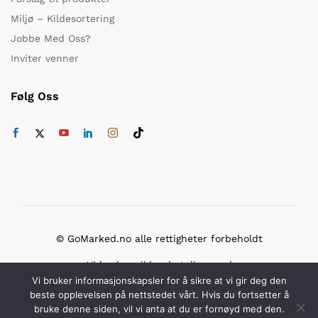
Miljø – Kildesortering
Jobbe Med Oss?
Inviter venner
Følg Oss
© GoMarked.no alle rettigheter forbeholdt
Vi bruker sikker betaling med
Vi bruker informasjonskapsler for å sikre at vi gir deg den
beste opplevelsen på nettstedet vårt. Hvis du fortsetter å
bruke denne siden, vil vi anta at du er fornøyd med den.