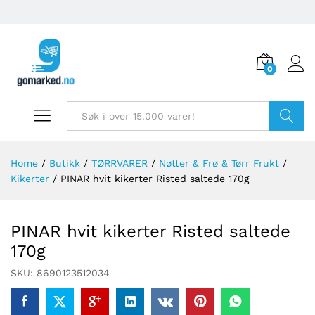
0
Søk
Home
/
Butikk
/
TØRRVARER
/
Nøtter & Frø & Tørr Frukt
/
Kikerter
/
PINAR hvit kikerter Risted saltede 170g
PINAR hvit kikerter Risted saltede
170g
SKU:
8690123512034