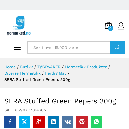
0
Søk
Home
/
Butikk
/
TØRRVARER
/
Hermetikk Produkter
/
Diverse Hermetikk
/
Ferdig Mat
/
SERA Stuffed Green Pepers 300g
SERA Stuffed Green Pepers 300g
SKU:
8690777014205