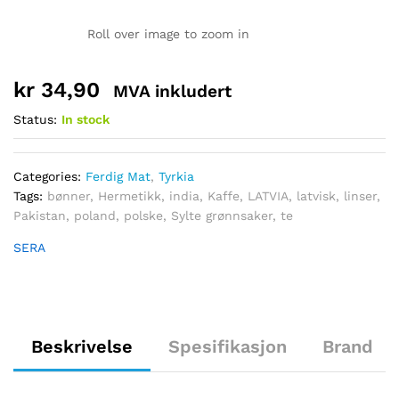
Roll over image to zoom in
kr
34,90
MVA inkludert
Status:
In stock
Categories:
Ferdig Mat
,
Tyrkia
Tags:
bønner
,
Hermetikk
,
india
,
Kaffe
,
LATVIA
,
latvisk
,
linser
,
Pakistan
,
poland
,
polske
,
Sylte grønnsaker
,
te
SERA
Beskrivelse
Spesifikasjon
Brand