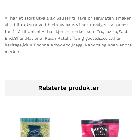
Vi har et stort utvalg av Sauser til lave priser.Maten smaker
alltid litt ekstra ved hjelp av saus.Vi har utvalget av sauser
for å få til dette! Vi har kjente merker som Trs,Laziza,East
End,Shan,National,Rajah,Pataks,flying goose,Exotic,thai
heritage,idun,Encona,Amoy,Abc,Maggi,Nandos,og noen andre
merker.
Relaterte produkter