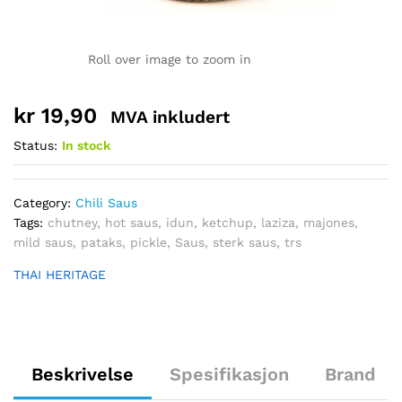
Roll over image to zoom in
kr
19,90
MVA inkludert
Status:
In stock
Category:
Chili Saus
Tags:
chutney
,
hot saus
,
idun
,
ketchup
,
laziza
,
majones
,
mild saus
,
pataks
,
pickle
,
Saus
,
sterk saus
,
trs
THAI HERITAGE
Beskrivelse
Spesifikasjon
Brand