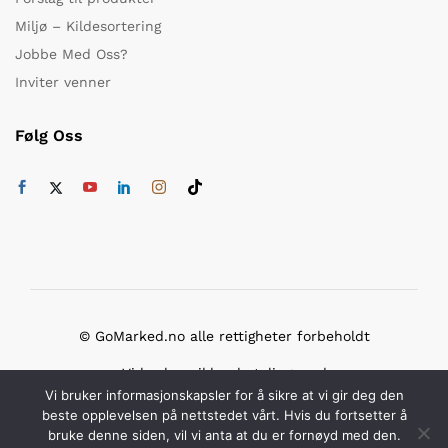
Miljø – Kildesortering
Jobbe Med Oss?
Inviter venner
Følg Oss
© GoMarked.no alle rettigheter forbeholdt
Vi bruker sikker betaling med
Vi bruker informasjonskapsler for å sikre at vi gir deg den
beste opplevelsen på nettstedet vårt. Hvis du fortsetter å
bruke denne siden, vil vi anta at du er fornøyd med den.