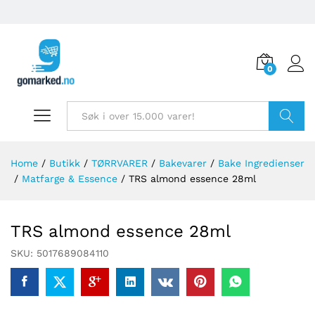
0
Søk
Home
/
Butikk
/
TØRRVARER
/
Bakevarer
/
Bake Ingredienser
/
Matfarge & Essence
/
TRS almond essence 28ml
TRS almond essence 28ml
SKU:
5017689084110