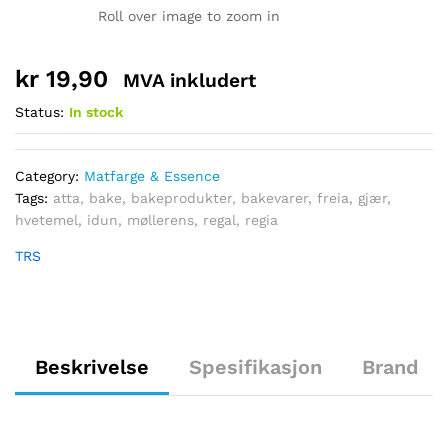
Roll over image to zoom in
kr
19,90
MVA inkludert
Status:
In stock
Category:
Matfarge & Essence
Tags:
atta
,
bake
,
bakeprodukter
,
bakevarer
,
freia
,
gjær
,
hvetemel
,
idun
,
møllerens
,
regal
,
regia
TRS
Beskrivelse
Spesifikasjon
Brand