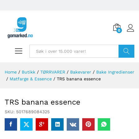
0
Søk
Home
/
Butikk
/
TØRRVARER
/
Bakevarer
/
Bake Ingredienser
/
Matfarge & Essence
/
TRS banana essence
TRS banana essence
SKU:
5017689084325