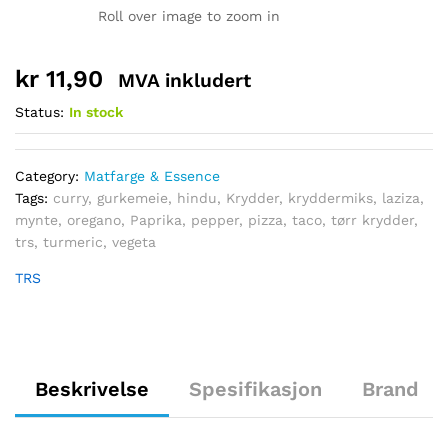
Roll over image to zoom in
kr
11,90
MVA inkludert
Status:
In stock
Category:
Matfarge & Essence
Tags:
curry
,
gurkemeie
,
hindu
,
Krydder
,
kryddermiks
,
laziza
,
mynte
,
oregano
,
Paprika
,
pepper
,
pizza
,
taco
,
tørr krydder
,
trs
,
turmeric
,
vegeta
TRS
Beskrivelse
Spesifikasjon
Brand