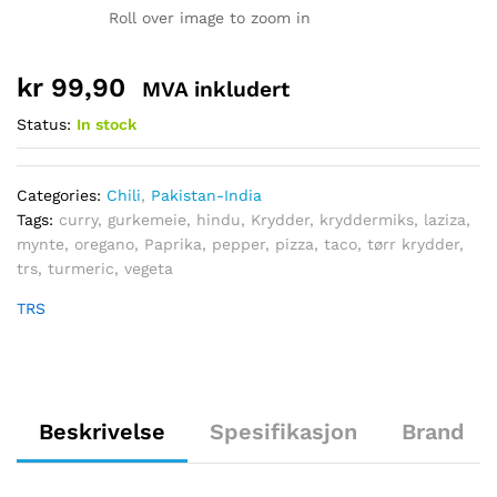
Roll over image to zoom in
kr
99,90
MVA inkludert
Status:
In stock
Categories:
Chili
,
Pakistan-India
Tags:
curry
,
gurkemeie
,
hindu
,
Krydder
,
kryddermiks
,
laziza
,
mynte
,
oregano
,
Paprika
,
pepper
,
pizza
,
taco
,
tørr krydder
,
trs
,
turmeric
,
vegeta
TRS
Beskrivelse
Spesifikasjon
Brand