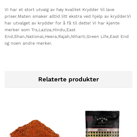
Vi har et stort utvalg av høy kvalitet Krydder til lave
priser.Maten smaker alltid litt ekstra ved hjelp av krydder.Vi
har utvalget av krydder for å få til dette! Vi har kjente
merker som Trs,Laziza,Hindu,East
End,Shan,National,Heera,Rajah,Niharti,Green Life,East End
og noen andre merker.
Relaterte produkter