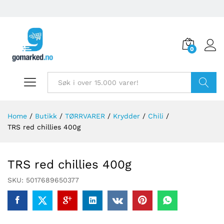
0
Søk
Home
/
Butikk
/
TØRRVARER
/
Krydder
/
Chili
/
TRS red chillies 400g
TRS red chillies 400g
SKU:
5017689650377