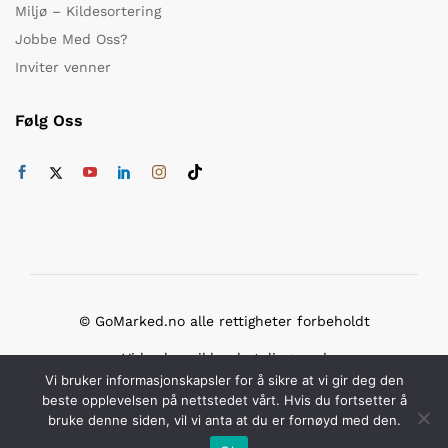
Miljø – Kildesortering
Jobbe Med Oss?
Inviter venner
Følg Oss
© GoMarked.no alle rettigheter forbeholdt
Vi bruker sikker betaling med
Vi bruker informasjonskapsler for å sikre at vi gir deg den
beste opplevelsen på nettstedet vårt. Hvis du fortsetter å
bruke denne siden, vil vi anta at du er fornøyd med den.