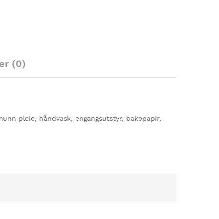
er (0)
 munn pleie, håndvask, engangsutstyr, bakepapir,