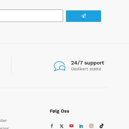
24/7 support
Dedikert støtte
Følg Oss
kter
ering