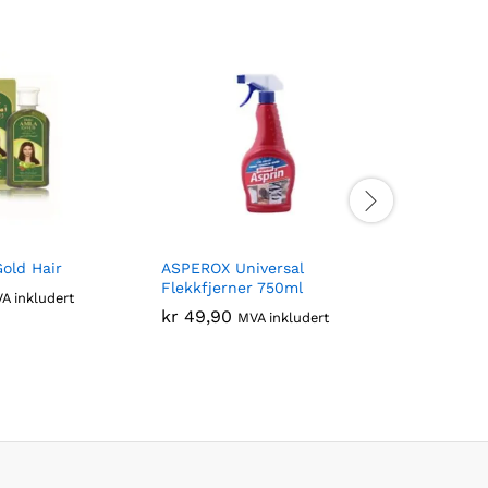
old Hair
ASPEROX Universal
DaburAml
Flekkfjerner 750ml
kr
74,90
A inkludert
kr
49,90
MVA inkludert