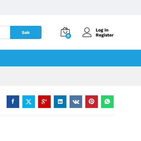
Log in
Søk
Register
0