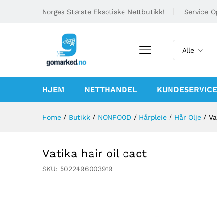
Norges Største Eksotiske Nettbutikk!
Service Og
Alle
HJEM
NETTHANDEL
KUNDESERVICE
Home
/
Butikk
/
NONFOOD
/
Hårpleie
/
Hår Olje
/
Va
Vatika hair oil cact
SKU:
5022496003919