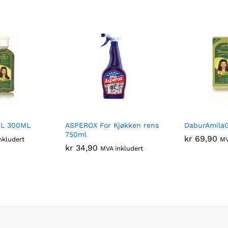
IL 300ML
ASPEROX For Kjøkken rens
DaburAmilaG
750ml
kr
69,90
nkludert
MV
kr
34,90
MVA inkludert