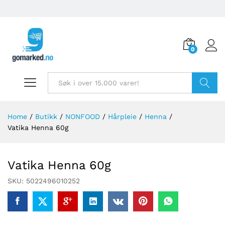
0
Søk
Home
/
Butikk
/
NONFOOD
/
Hårpleie
/
Henna
/
Vatika Henna 60g
Vatika Henna 60g
SKU:
5022496010252