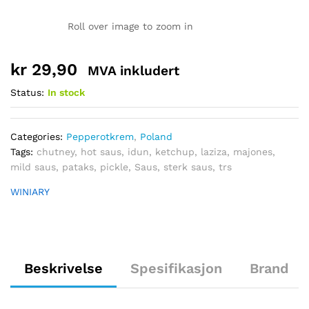
Roll over image to zoom in
kr
29,90
MVA inkludert
Status:
In stock
Categories:
Pepperotkrem
,
Poland
Tags:
chutney
,
hot saus
,
idun
,
ketchup
,
laziza
,
majones
,
mild saus
,
pataks
,
pickle
,
Saus
,
sterk saus
,
trs
WINIARY
Beskrivelse
Spesifikasjon
Brand