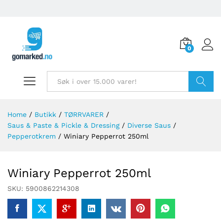
0
Søk
Home
/
Butikk
/
TØRRVARER
/
Saus & Paste & Pickle & Dressing
/
Diverse Saus
/
Pepperotkrem
/
Winiary Pepperrot 250ml
Winiary Pepperrot 250ml
SKU:
5900862214308