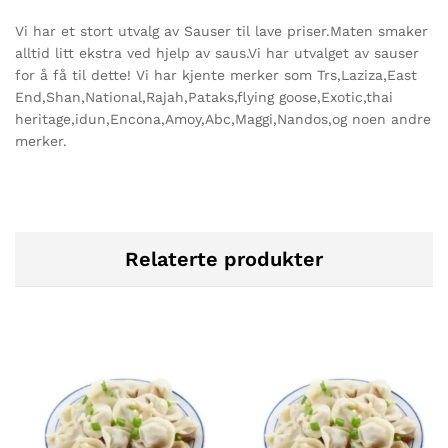
Vi har et stort utvalg av Sauser til lave priser.Maten smaker
alltid litt ekstra ved hjelp av saus.Vi har utvalget av sauser
for å få til dette! Vi har kjente merker som Trs,Laziza,East
End,Shan,National,Rajah,Pataks,flying goose,Exotic,thai
heritage,idun,Encona,Amoy,Abc,Maggi,Nandos,og noen andre
merker.
Relaterte produkter