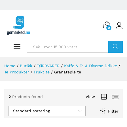
0
Søk
Home
/
Butikk
/
TØRRVARER
/
Kaffe & Te & Diverse Drikke
/
Te Produkter
/
Frukt te
/
Granateple te
2
Products found
View
Standard sortering
Filter